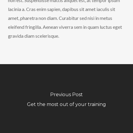
non est. Suspendisse mattis aliquet est, at tempor ipsum
lacinia a. Cras enim sapien, dapibus sit amet iaculis sit
amet, pharetra non diam. Curabitur sed nisi in metus
eleifend fringilla. Aenean viverra sem in quam luctus eget
gravida diam scelerisque.
Previous Post
Get the most out of your training