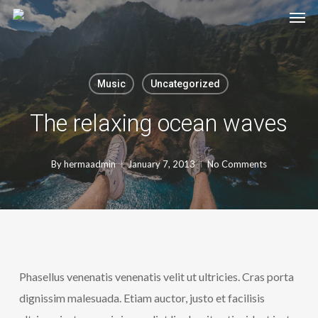
Skip
to
main
content
Music
Uncategorized
The relaxing ocean waves
By
hermaadmin
January 7, 2013
No Comments
Phasellus venenatis venenatis velit ut ultricies. Cras porta
dignissim malesuada. Etiam auctor, justo et facilisis