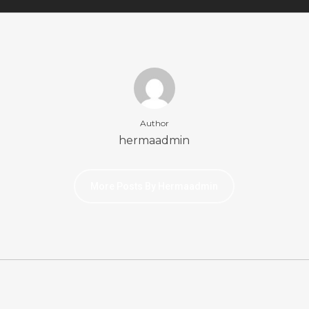
Author
hermaadmin
More Posts By Hermaadmin